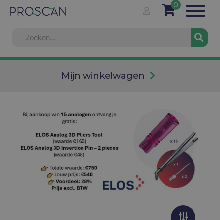
0
Mijn winkelwagen
Info
Voor onze prijzen, gelieve u eerst in te loggen