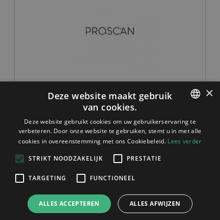
IE6
×
Deze website maakt gebruik
EXTERNAL HEX IMPLANT ULTRA SHORT STRAIGHT -
3.75X6MM (INCL. SC4) - MOUNTED
van cookies.
DUTCH
Deze website gebruikt cookies om uw gebruikerservaring te
verbeteren. Door onze website te gebruiken, stemt u in met alle
1
ENGLISH
cookies in overeenstemming met ons Cookiebeleid.
Lees verder
FRENCH
STRIKT NOODZAKELIJK
PRESTATIE
GERMAN
+32 (0) 11 822 650
TARGETING
FUNCTIONEEL
info@proscan.be
BTW: BE0899775364
ALLES ACCEPTEREN
ALLES AFWIJZEN
© Proscan 2026
Privacybeleid
Cookiebeleid